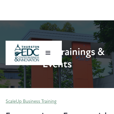
Upcoming Trainings &
Events
ScaleUp Business Training